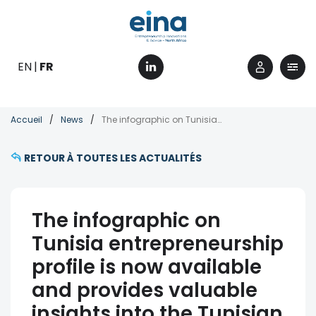
Aller
au
contenu
principal
EN
FR
Fil
Accueil
News
The infographic on Tunisia entrepreneurship profile is now available and provides valuable insights into the Tunisian entrepreneurial ecosystem
d'Ariane
RETOUR À TOUTES LES ACTUALITÉS
The infographic on
Tunisia entrepreneurship
profile is now available
and provides valuable
insights into the Tunisian