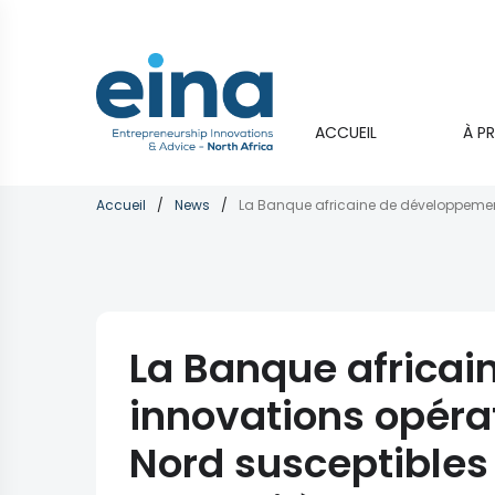
Aller
au
contenu
principal
Main
ACCUEIL
À P
navigati
Fil
Accueil
News
d'Ariane
La Banque africai
innovations opérat
Nord susceptibles