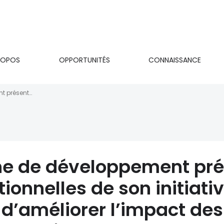
ROPOS
OPPORTUNITÉS
CONNAISSANCE
on
La Banque africaine de développement présente trois innovations opérationnelles de son initiative EInA-Afrique du Nord susceptibles d’améliorer l…
ne de développement prés
ionnelles de son initiati
 d’améliorer l’impact d