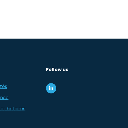
Follow us
tés
ance
et histoires