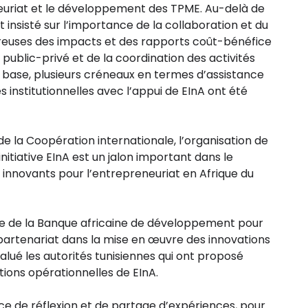
neuriat et le développement des TPME. Au-delà de
t insisté sur l’importance de la collaboration et du
ureuses des impacts et des rapports coût-bénéfice
public-privé et de la coordination des activités
base, plusieurs créneaux en termes d’assistance
nstitutionnelles avec l’appui de EInA ont été
e la Coopération internationale, l’organisation de
initiative EInA est un jalon important dans le
nnovants pour l’entrepreneuriat en Afrique du
te de la Banque africaine de développement pour
 partenariat dans la mise en œuvre des innovations
alué les autorités tunisiennes qui ont proposé
ations opérationnelles de EInA.
ace de réflexion et de partage d’expériences, pour