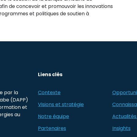
fin de concevoir et promouvoir les innovations
rogrammes et politiques de soutien à
Liens clés
e par la
Contexte
Opportuni
rabe (DAPP)
Visions et stratégie
Connaiss
formation et
ergies au
Notre équipe
Actualités 
Partenaires
Insights