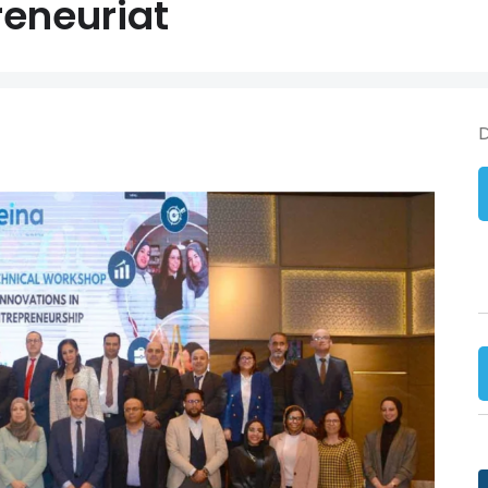
reneuriat
D