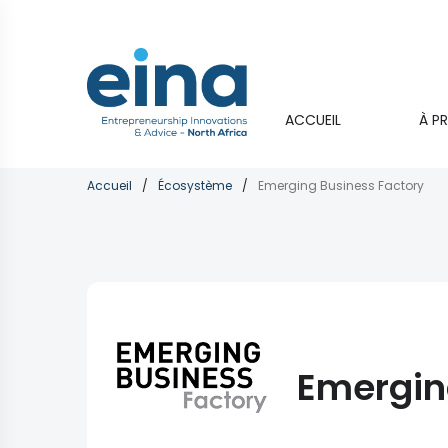
Aller
au
contenu
principal
Main
ACCUEIL
À P
navigati
Fil
Accueil
Écosystème
Emerging Business Factory
d'Ariane
Emergin