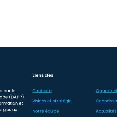
Liens clés
e par la
Contexte
Opportuni
rabe (DAPP)
Visions et stratégie
Connaiss
formation et
ergies au
Notre équipe
Actualités 