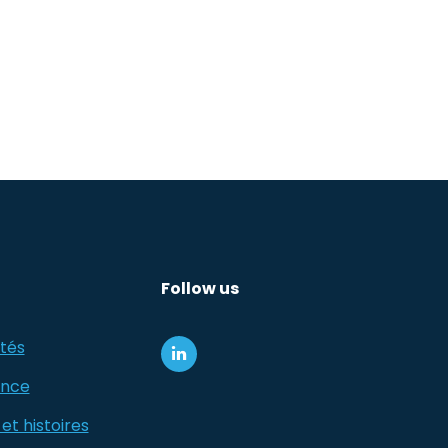
Follow us
tés
ance
et histoires