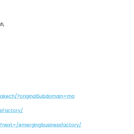
i,
rakech/?originalSubdomain=ma
sFactory/
?next=/emergingbusinessfactory/